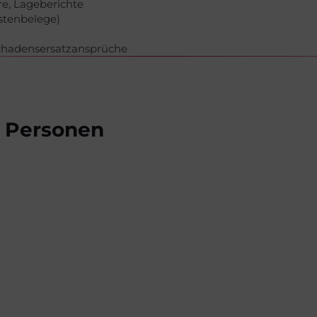
re, Lageberichte
stenbelege)
Schadensersatzansprüche
n Personen