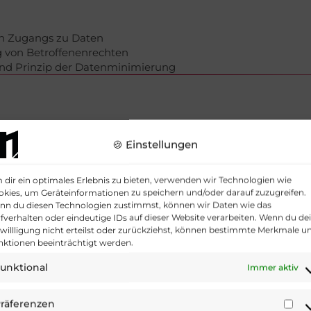
en Zugangs zu Daten
 von Betroffenenrechten
und Prinzip der Datenminimierung
sonenbezogenen Daten
🍪 Einstellungen
dir ein optimales Erlebnis zu bieten, verwenden wir Technologien wie
er weitergegeben werden, die uns bei IT-Aufgaben oder bei
kies, um Geräteinformationen zu speichern und/oder darauf zuzugreifen.
ung nach Art. 28 DSGVO werden abgeschlossen.
nn du diesen Technologien zustimmst, können wir Daten wie das
fverhalten oder eindeutige IDs auf dieser Website verarbeiten. Wenn du de
willligung nicht erteilst oder zurückziehst, können bestimmte Merkmale u
nktionen beeinträchtigt werden.
unktional
Immer aktiv
nsfers
räferenzen