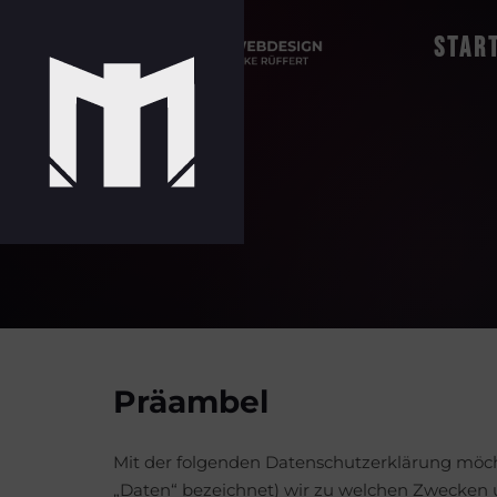
Star
Präambel
Mit der folgenden Datenschutzerklärung möch
„Daten“ bezeichnet) wir zu welchen Zwecken u